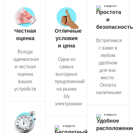
Простота
и
безопасность
Честная
Отличные
оценка
условия
Встретимся
и цена
с вами в
Всегда
любом
адекватная
Одни из
удобном
и честная
самых
для вас
оценка
выгодных
месте.
ваших
предложений
Оплата
устройств
на рынке
наличными
б/у
электроники
Удобное
расположени
Бесплатный