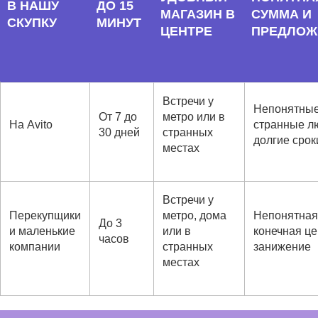
В НАШУ
ДО 15
МАГАЗИН В
СУММА И
СКУПКУ
МИНУТ
ЦЕНТРЕ
ПРЕДЛОЖ
Встречи у
Непонятные
От 7 до
метро или в
На Avito
странные л
30 дней
странных
долгие срок
местах
Встречи у
Перекупщики
метро, дома
Непонятна
До 3
и маленькие
или в
конечная це
часов
компании
странных
занижение
местах