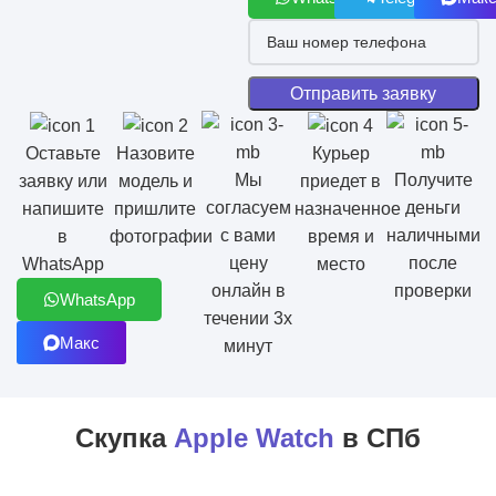
Оставьте
Назовите
Курьер
Мы
Получите
заявку или
модель и
приедет в
согласуем
деньги
напишите
пришлите
назначенное
с вами
наличными
в
фотографии
время и
цену
после
WhatsApp
место
онлайн в
проверки
WhatsApp
течении 3х
Макс
минут
Скупка
Apple Watch
в СПб