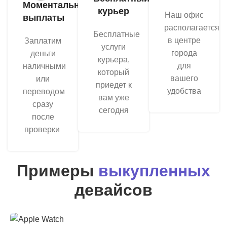
Моментальные
курьер
Наш офис
выплаты
располагается
Бесплатные
в центре
Заплатим
услуги
города
деньги
курьера,
для
наличными
который
вашего
или
приедет к
удобства
переводом
вам уже
сразу
сегодня
после
проверки
Примеры
выкупленных
девайсов